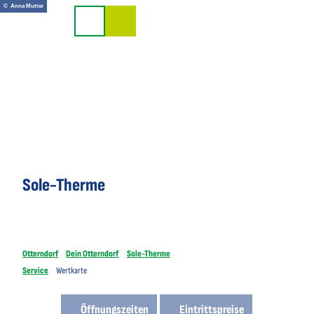
Z
© Anna Mutter
u
Suche
m
I
n
h
a
l
t
Sole-Therme
Otterndorf
Dein Otterndorf
Sole-Therme
Service
Wertkarte
Öffnungszeiten
Eintrittspreise