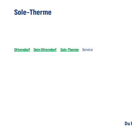
Sole-Therme
Otterndorf
Dein Otterndorf
Sole-Therme
Service
Du 