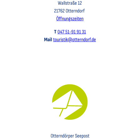
Wallstraße 12
21762 Otterndorf
Öffnungszeiten
T
047 51-91 91 31
Mail
touristik@otterndorf.de
Key Visual für den Newsletter mit einem Brief abgebildet
Otterndörper Seepost