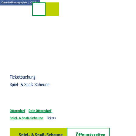
Z
Dahmke Photographie |
CC-BY
u
Suche
m
I
n
h
a
l
t
Ticketbuchung
Spiel- & Spaß-Scheune
Otterndorf
Dein Otterndorf
Spiel- & Spaß-Scheune
Tickets
Spiel- & Spaß-Scheune
Öffnungszeiten