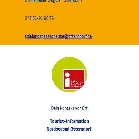
Norderteiler Weg 2a | Otterndorf
047 51-91 96 76
spielundspassscheune@otterndorf.de
Key Visual der Tourist-Information Otterndorf
Dein Kontakt vor Ort
Tourist-Information
Nordseebad Otterndorf