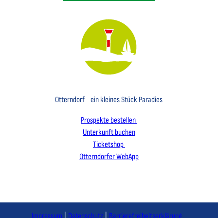
Key Visual des Nordseebades Otterndorf mit dem Leuchtfeuer und einem Segelboot
Otterndorf - ein kleines Stück Paradies
Prospekte bestellen
Unterkunft buchen
Ticketshop
Otterndorfer WebApp
I
F
L
n
a
i
s
c
n
Impressum
Datenschutz
Barrierefreiheitserklärung