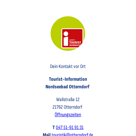
Key Visual der Tourist-Information Otterndorf
Dein Kontakt vor Ort
Tourist-Information
Nordseebad Otterndorf
Wallstraße 12
21762 Otterndorf
Öffnungszeiten
T
047 51-91 91 31
Mail
touristik@otterndorf.de