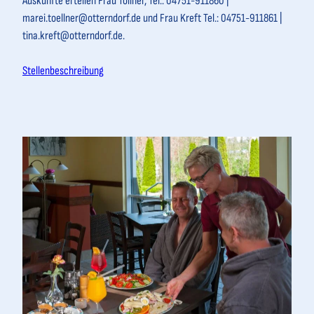
Auskünfte erteilen Frau Töllner, Tel.: 04751-911860 |
marei.toellner@otterndorf.de und Frau Kreft Tel.: 04751-911861 |
tina.kreft@otterndorf.de.
Stellenbeschreibung