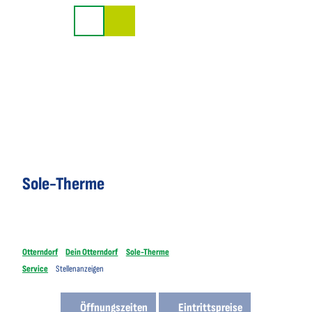
Z
u
Suche
m
I
n
h
a
l
t
Sole-Therme
Otterndorf
Dein Otterndorf
Sole-Therme
Service
Stellenanzeigen
Öffnungszeiten
Eintrittspreise