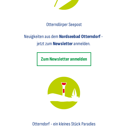
Key Visual für den Newsletter mit einem Brief abgebildet
Otterndörper Seepost
Neuigkeiten aus dem
Nordseebad Otterndorf
-
jetzt zum
Newsletter
anmelden.
Zum Newsletter anmelden
Key Visual des Nordseebades Otterndorf mit dem Leuchtfeuer und einem Segelboot
Otterndorf - ein kleines Stück Paradies