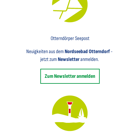
Key Visual für den Newsletter mit einem Brief abgebildet
Otterndörper Seepost
Neuigkeiten aus dem
Nordseebad Otterndorf
-
jetzt zum
Newsletter
anmelden.
Zum Newsletter anmelden
Key Visual des Nordseebades Otterndorf mit dem Leuchtfeuer und einem Segelboot