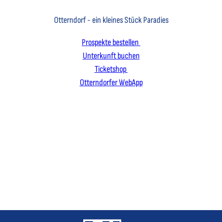
Otterndorf - ein kleines Stück Paradies
Prospekte bestellen
Unterkunft buchen
Ticketshop
Otterndorfer WebApp
I
F
L
n
a
i
s
c
n
t
e
k
a
b
e
g
o
d
r
o
I
a
k
n
m