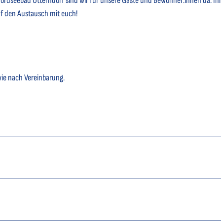
 Nordseebad Otterndorf sind wir für unsere Gäste und Bewohner:innen da. Ih
uf den Austausch mit euch!
wie nach Vereinbarung.