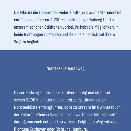
e
m
p
3
o
p
Die Elbe ist die Lebensader vieler Städte, und auch Otterndorf ist
-
o
e
ein Teil davon. Der ca. 1.200 Kilometer lange Radweg führt an
D
r
0
unserem schönen Städtchen vorbei. Ihr habt die Möglichkeit, in
i
s
9
beide Richtungen zu starten und die Elbe ein Stück auf ihrem
e
'
-
Weg zu begleiten.
g
ö
C
r
f
u
o
f
x
ß
n
h
Nordseeküstenradweg
e
e
a
C
n
v
u
e
Dieser Radweg ist absolut rekordverdächtig und steht mit
x
n
seinen 6.000 Kilometern, die durch sechs Länder an der
l
b
Nordseeküste entlangführen, nicht zu Unrecht im Guinnessbuch
a
i
der Rekorde. Allein in Niedersachsen warten ca. 550 Kilometer
n
s
darauf, von euch entdeckt zu werden. Folgt dem Weg entweder
d
S
Richtung Cuxhaven oder Richtung Hamburg.