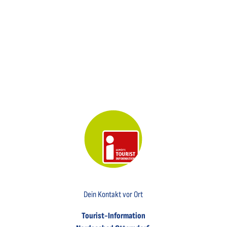
NordWestRad
DAH
MKE
PHOT
OGR
APHI
E OT
TERN
DOR
Fahrrad- &
F, Kir
k Dah
mke |
Tretmobilvermietung
CC-B
Y-SA
Fredebohm
Key Visual der Tourist-Information Otterndorf
Dein Kontakt vor Ort
Tourist-Information