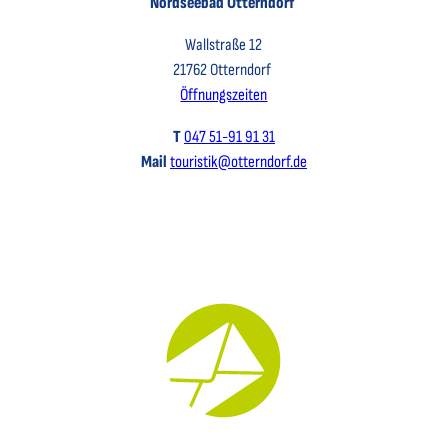
Nordseebad Otterndorf
Wallstraße 12
21762 Otterndorf
Öffnungszeiten
T
047 51-91 91 31
Mail
touristik@otterndorf.de
Key Visual für den Newsletter mit einem Brief abgebildet