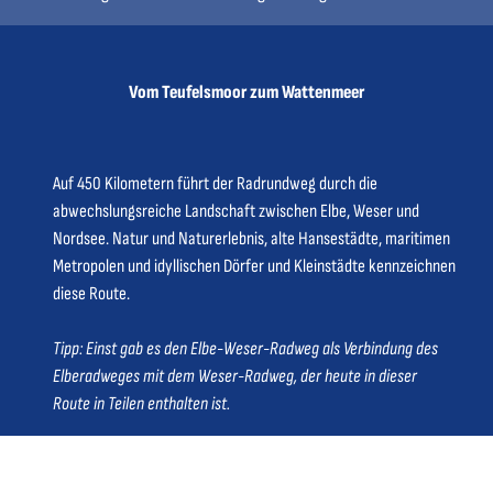
t
t
o
a
u
d
r
e
Vom Teufelsmoor zum Wattenmeer
'
'
ö
ö
f
f
Auf 450 Kilometern führt der Radrundweg durch die
f
f
abwechslungsreiche Landschaft zwischen Elbe, Weser und
n
n
Nordsee. Natur und Naturerlebnis, alte Hansestädte, maritimen
e
e
Metropolen und idyllischen Dörfer und Kleinstädte kennzeichnen
n
n
diese Route.
Tipp: Einst gab es den Elbe-Weser-Radweg als Verbindung des
Elberadweges mit dem Weser-Radweg, der heute in dieser
Route in Teilen enthalten ist.