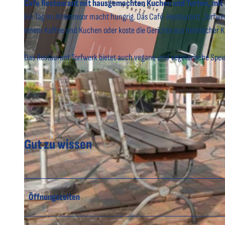
Cafe Restaurant mit hausgemachten Kuchen und Torten, mit 
Ein Tag im Ahlenmoor macht hungrig. Das Café-Restaurant „Torfwerk
einem Kaffee und Kuchen oder koste die Gerichte aus heimischer 
Das Restaurant Torfwerk bietet auch vegane und vegetarische Spei
© Dahmke Photographie Kirk Dahmke |
CC-BY-SA
Gut zu wissen
Öffnungszeiten