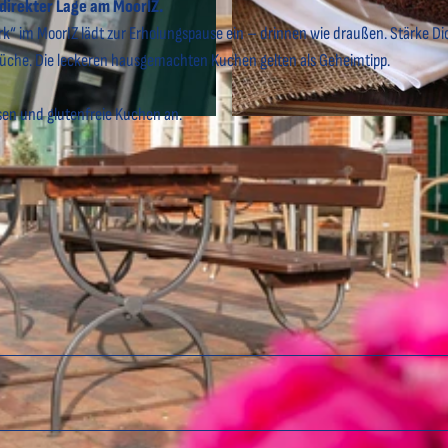
direkter Lage am MoorIZ.
“ im MoorIZ lädt zur Erholungspause ein – drinnen wie draußen. Stärke Di
Küche. Die leckeren hausgemachten Kuchen gelten als Geheimtipp.
sen und glutenfreie Kuchen an.
© Sven Haake |
CC-BY-SA