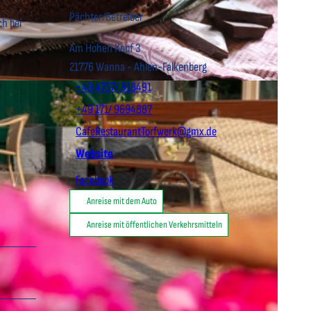
Pächter/Betreiber
ch bei
Am Hohen Kopf 3
21776
Wanna
- Ahlen-Falkenberg
+49 4757/ 818491
+49 171/ 9694887
CafeRestaurantTorfwerk@gmx.de
Website
Facebook
Anreise mit dem Auto
Anreise mit öffentlichen Verkehrsmitteln