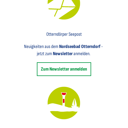
Key Visual für den Newsletter mit einem Brief abgebildet
Otterndörper Seepost
Neuigkeiten aus dem
Nordseebad Otterndorf
-
jetzt zum
Newsletter
anmelden.
Zum Newsletter anmelden
Key Visual des Nordseebades Otterndorf mit dem Leuchtfeuer und einem Segelboot