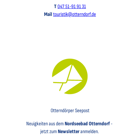
T
047 51-91 91 31
Mail
touristik@otterndorf.de
Key Visual für den Newsletter mit einem Brief abgebildet
Otterndörper Seepost
Neuigkeiten aus dem
Nordseebad Otterndorf
-
jetzt zum
Newsletter
anmelden.