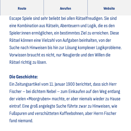
Route
Anrufen
Website
Escape Spiel Ahlenmoor »Im Nebel verirrt«
Escape Spiele sind sehr beliebt bei allen Rätselfreudigen. Sie sind
eine Kombination aus Rätseln, Abenteuern und Logik, die es den
Spieler:innen ermöglichen, ein bestimmtes Ziel zu erreichen. Diese
Rätsel können eine Vielzahl von Aufgaben beinhalten, von der
Suche nach Hinweisen bis hin zur Lösung komplexer Logikprobleme.
Vorwissen braucht es nicht, nur Neugierde und den Willen die
Rätsel richtig zu lösen.
Die Geschichte:
Ein Zeitungsartikel vom 11. Januar 1900 berichtet, dass sich Herr
Fischer – bei dichtem Nebel – zum Einkaufen auf den Weg entlang
der vielen »Moorgruben« machte, er aber niemals wieder zu Hause
eintraf. Eine groß angelegte Suche führte zwar zu Hinweisen, wie
Fußspuren und verschütteten Kaffeebohnen, aber Herrn Fischer
fand niemand.