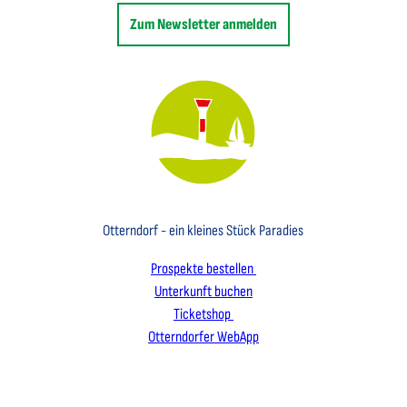
Zum Newsletter anmelden
Key Visual des Nordseebades Otterndorf mit dem Leuchtfeuer und einem Segelboot
Otterndorf - ein kleines Stück Paradies
Prospekte bestellen
Unterkunft buchen
Ticketshop
Otterndorfer WebApp
I
F
L