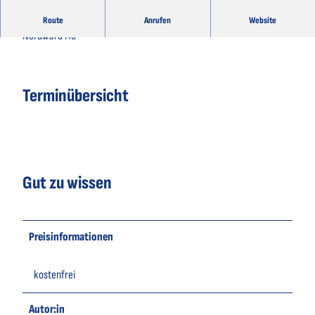
Küstenrock auf Zeitreise. Von der Reeperbahn bis Hawaii mit
Route
Anrufen
Website
Nordward Ho
Terminübersicht
Gut zu wissen
Preisinformationen
kostenfrei
Autor:in