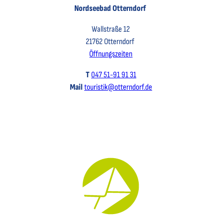
Nordseebad Otterndorf
Wallstraße 12
21762 Otterndorf
Öffnungszeiten
T
047 51-91 91 31
Mail
touristik@otterndorf.de
Key Visual für den Newsletter mit einem Brief abgebildet