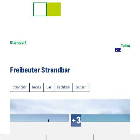
Z
u
Suche
m
I
n
h
Otterndorf
Teilen
PDF
a
l
t
Freibeuter Strandbar
Strandbar
Imbiss
Bar
Fischlokal
deutsch