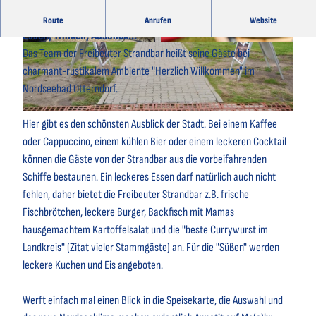
Freibeuter Strandbar
Route
Anrufen
Website
Essen, Trinken, Ausblick...
© Dahmke Photographie Kirk Dahmke |
© Dahmke Photographie Kirk Dahmke |
Das Team der Freibeuter Strandbar heißt seine Gäste bei
CC-BY-SA
CC-BY-SA
charmant-rustikalem Ambiente "Herzlich Willkommen" im
Nordseebad Otterndorf.
© Ole Fredebohm |
CC0
Hier gibt es den schönsten Ausblick der Stadt. Bei einem Kaffee
oder Cappuccino, einem kühlen Bier oder einem leckeren Cocktail
können die Gäste von der Strandbar aus die vorbeifahrenden
Schiffe bestaunen. Ein leckeres Essen darf natürlich auch nicht
fehlen, daher bietet die Freibeuter Strandbar z.B. frische
Fischbrötchen, leckere Burger, Backfisch mit Mamas
hausgemachtem Kartoffelsalat und die "beste Currywurst im
Landkreis" (Zitat vieler Stammgäste) an. Für die "Süßen" werden
leckere Kuchen und Eis angeboten.
Werft einfach mal einen Blick in die Speisekarte, die Auswahl und