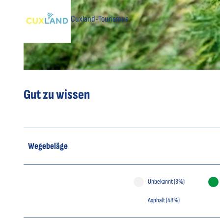
Cuxland-Tourismus
© Nele Martensen, Cuxland-Tourismus, Fotografin Nele Martensen |
CC-BY-SA
© Florian Trykowski, Cuxland-Tourismus |
CC-BY
Gut zu wissen
Wegebeläge
Unbekannt (3%)
Asphalt (48%)