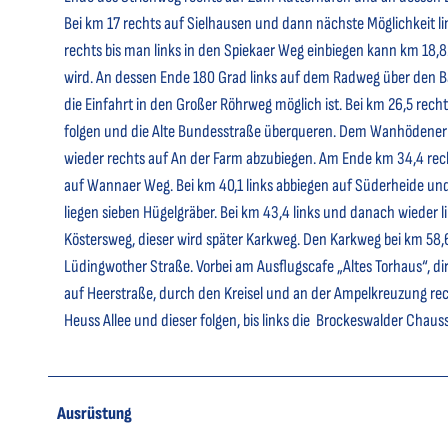
Bei km 17 rechts auf Sielhausen und dann nächste Möglichkeit li
rechts bis man links in den Spiekaer Weg einbiegen kann km 18
wird. An dessen Ende 180 Grad links auf dem Radweg über den B
die Einfahrt in den Großer Röhrweg möglich ist. Bei km 26,5 re
folgen und die Alte Bundesstraße überqueren. Dem Wanhödener
wieder rechts auf An der Farm abzubiegen. Am Ende km 34,4 rech
auf Wannaer Weg. Bei km 40,1 links abbiegen auf Süderheide und
liegen sieben Hügelgräber. Bei km 43,4 links und danach wieder l
Köstersweg, dieser wird später Karkweg. Den Karkweg bei km 58,
Lüdingwother Straße. Vorbei am Ausflugscafe „Altes Torhaus“, d
auf Heerstraße, durch den Kreisel und an der Ampelkreuzung rec
Heuss Allee und dieser folgen, bis links die Brockeswalder Chaus
Ausrüstung