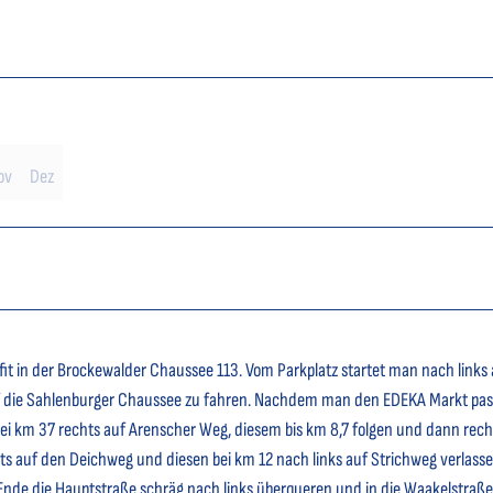
ov
Dez
tfit in der Brockewalder Chaussee 113. Vom Parkplatz startet man nach links 
 die Sahlenburger Chaussee zu fahren. Nachdem man den EDEKA Markt pass
Bei km 37 rechts auf Arenscher Weg, diesem bis km 8,7 folgen und dann rech
hts auf den Deichweg und diesen bei km 12 nach links auf Strichweg verlass
nde die Hauptstraße schräg nach links überqueren und in die Waakelstraße