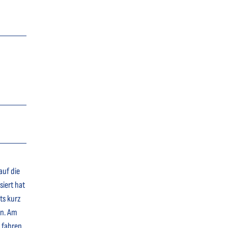
auf die
iert hat
ts kurz
en. Am
 fahren.