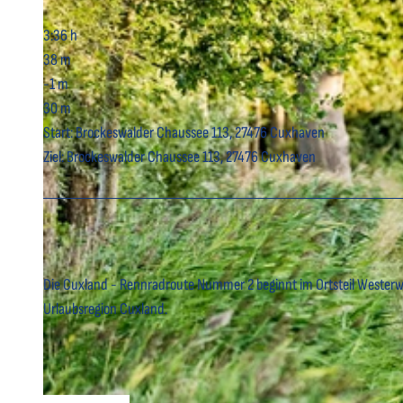
3:36 h
38 m
-1 m
30 m
Start: Brockeswalder Chaussee 113, 27476 Cuxhaven
Ziel: Brockeswalder Chaussee 113, 27476 Cuxhaven
Die Cuxland - Rennradroute Nummer 2 beginnt im Ortsteil Westerwi
Urlaubsregion Cuxland.