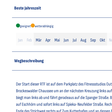
Beste Jahreszeit
geeignet
wetterabhängig
Jan
Feb
Mär
Apr
Mai
Jun
Jul
Aug
Sep
Okt
N
Wegbeschreibung
Der Start dieser RTF ist auf dem Parkplatz des Fitnessstudios Ou
Brockeswalder Chaussee um an der nächsten Kreuzung links auf
biegt man links ab und fährt geradeaus auf die Spanger Straße. 
auf Eschhörn und sofort links auf Spieka-Neufelder Straße. Rec
Ende des Strichweg rechts auf Zum Kutterhafen und an dessen E