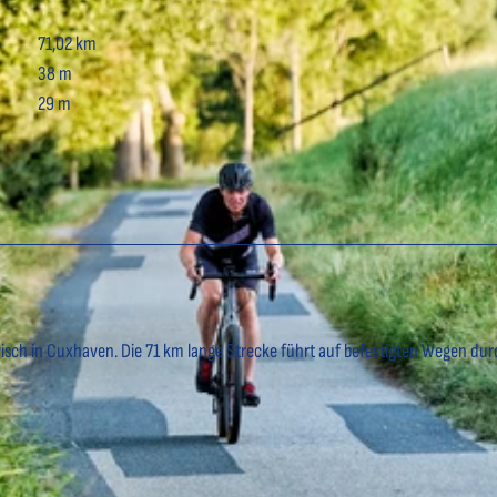
71,02 km
38 m
29 m
sch in Cuxhaven. Die 71 km lange Strecke führt auf befestigten Wegen dur