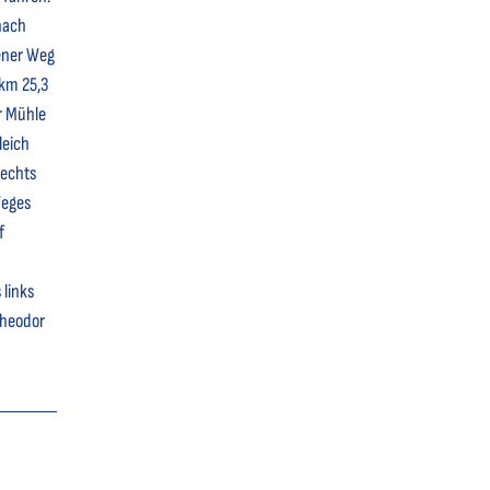
nach
ener Weg
 km 25,3
r Mühle
leich
rechts
Weges
f
 links
Theodor