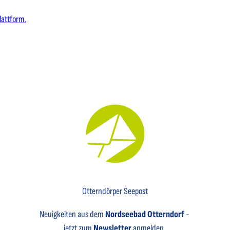
lattform.
Key Visual für den Newsletter mit einem Brief abgebildet
Otterndörper Seepost
Neuigkeiten aus dem
Nordseebad Otterndorf
-
jetzt zum
Newsletter
anmelden.