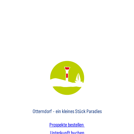
Key Visual des Nordseebades Otterndorf mit dem Leuchtfeuer und einem Segelboot
Otterndorf - ein kleines Stück Paradies
Prospekte bestellen
Unterkunft buchen