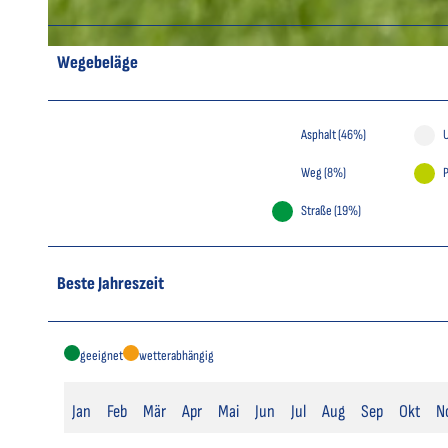
© Otterndorf Marketing GmbH
Wegebeläge
Asphalt (46%)
Weg (8%)
P
Straße (19%)
Beste Jahreszeit
geeignet
wetterabhängig
Jan
Feb
Mär
Apr
Mai
Jun
Jul
Aug
Sep
Okt
N