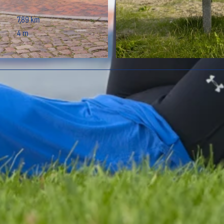
7,89 km
4 m
© Stefanie John von Zydowitz, Otterndorf Marketing G