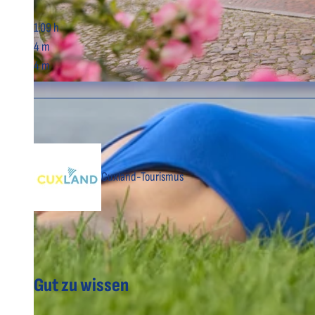
1:09 h
4 m
4 m
© Nele Martensen, Cuxland-Tourismus, Fotografin Nele Martensen
Cuxland-Tourismus
Gut zu wissen