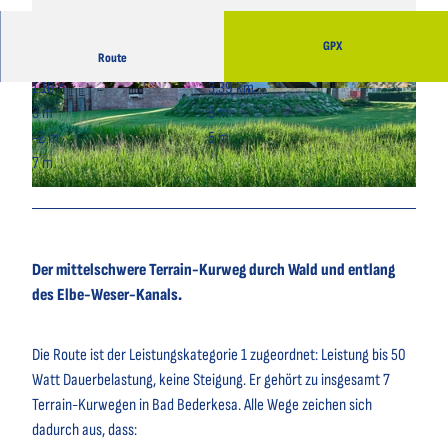
GPX
Route
1:10 h
3,39 km
© Nele Martensen, Cuxland-Tourismus, Fotogr
© Florian Trykowski, Cuxland-Tourismus, Foto
af Florian Trykowski |
CC-BY-SA
graf Florian Trykowski
3 m
3 m
-2 m
5 m
7 m
© Florian Trykowski, Cuxland-Tourismus, Fotograf Florian Trykowski
Der mittelschwere Terrain-Kurweg durch Wald und entlang
des Elbe-Weser-Kanals.
Die Route ist der Leistungskategorie 1 zugeordnet: Leistung bis 50
Watt Dauerbelastung, keine Steigung. Er gehört zu insgesamt 7
Terrain-Kurwegen in Bad Bederkesa. Alle Wege zeichen sich
dadurch aus, dass: