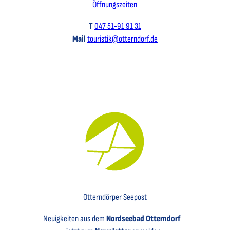
Öffnungszeiten
T
047 51-91 91 31
Mail
touristik@otterndorf.de
Key Visual für den Newsletter mit einem Brief abgebildet
Otterndörper Seepost
Neuigkeiten aus dem
Nordseebad Otterndorf
-