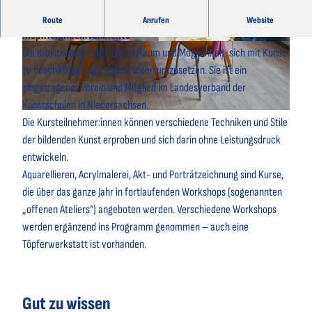
Workshops für kleine und große Kunstinteressierte in
Route
Anrufen
Website
inspirierendem Ambiente
© Kunstschule KUBE / Bernd Otten
© Kunstschule KUBE / Bernd Otten
Die Kunstschule KUBE bietet Raum und Möglichkeit, sich mit Kunst
zu beschäftigen und eigene Ideen umzusetzen. Sie ist ein
eingetragener Verein und Mitglied im Landesverband der
Kunstschulen in Niedersachsen.
© Kunstschule KUBE / Bernd Otten
Die Kursteilnehmer:innen können verschiedene Techniken und Stile
der bildenden Kunst erproben und sich darin ohne Leistungsdruck
entwickeln.
Aquarellieren, Acrylmalerei, Akt- und Porträtzeichnung sind Kurse,
die über das ganze Jahr in fortlaufenden Workshops (sogenannten
„offenen Ateliers“) angeboten werden. Verschiedene Workshops
werden ergänzend ins Programm genommen – auch eine
Töpferwerkstatt ist vorhanden.
Gut zu wissen