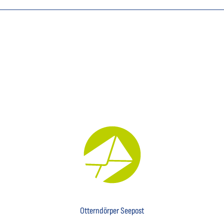
Key Visual für den Newsletter mit einem Brief abgebildet
Otterndörper Seepost