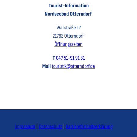
Tourist-Information
Nordseebad Otterndorf
Wallstraße 12
21762 Otterndorf
Öffnungszeiten
T
047 51-91 91 31
Mail
touristik@otterndorf.de
Impressum
Datenschutz
Barrierefreiheitserklärung