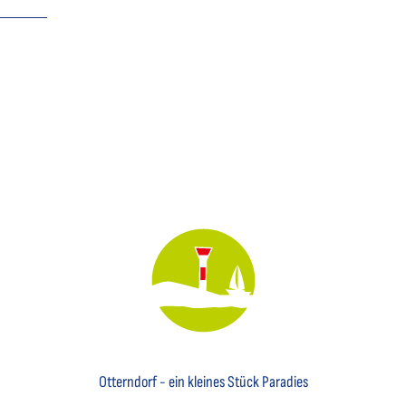
Key Visual des Nordseebades Otterndorf mit dem Leuchtfeuer und einem Segelboot
Otterndorf - ein kleines Stück Paradies