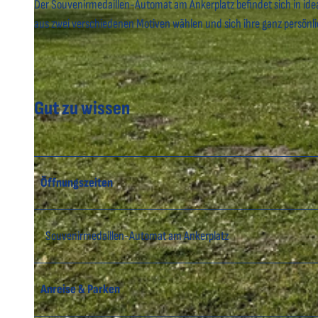
Der Souvenirmedaillen-Automat am Ankerplatz befindet sich in idea
aus zwei verschiedenen Motiven wählen und sich ihre ganz persönli
Gut zu wissen
Öffnungszeiten
Souvenirmedaillen-Automat am Ankerplatz
Anreise & Parken