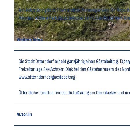
Am Ankerplatz gibt es 5 barrierefreie Parkmöglichkeit für Mens
© Nordseebad Otterndorf |
CC-BY
Minuten. Weitere Parkplätze befinden sich fußläufig auf dem Gr
Weitere Infos
© Nordseebad Otterndorf |
CC-BY
Die Stadt Otterndorf erhebt ganzjährig einen Gästebeitrag. Tage
Freizeitanlage See Achtern Diek bei den Gästebetreuern des Nord
www.otterndorf.de/gaestebeitrag
Öffentliche Toiletten findest du fußläufig am Deichkieker und i
Autor:in