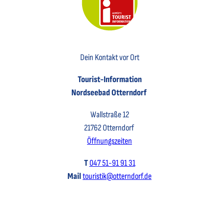
Key Visual der Tourist-Information Otterndorf
Dein Kontakt vor Ort
Tourist-Information
Nordseebad Otterndorf
Wallstraße 12
21762 Otterndorf
Öffnungszeiten
T
047 51-91 91 31
Mail
touristik@otterndorf.de