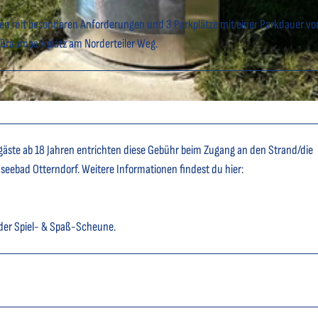
chen mit besonderen Anforderungen und 3 Parkplätze mit einer Parkdauer vo
oßraumparkplatz am Norderteiler Weg.
sgäste ab 18 Jahren entrichten diese Gebühr beim Zugang an den Strand/die
seebad Otterndorf. Weitere Informationen findest du hier:
n der Spiel- & Spaß-Scheune.