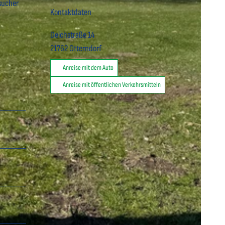
esucher
Kontaktdaten
Deichstraße 14
21762
Otterndorf
Anreise mit dem Auto
Anreise mit öffentlichen Verkehrsmitteln