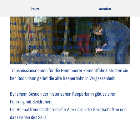
Oberndorfs Seilerei - Reeperbahn am Ostedeich
Route
Anrufen
Über 100 Jahre lang war die Reepschlägerei, ein langgestreckter
Holzschuppen in Deichnähe, aus Oberndorf nicht wegzudenken.
Die Seilermeister Hermann Rathjens (1877 - 1952) und Friedrich
Rathjens (1908 - 1988) fertigten Tauwerk für die Schifffahrt und
für die Landwirtschaft an, darunter feine Peitschenschnüre und
© M. Johnen |
CC-BY
stabile Pferdehalfter mit Rosshaar. Auch Wäscheleinen für den
Haushalt, Stahlseile für die Oberndorfer Fähre und
© M. Johnen |
CC-BY
Transmissionsriemen für die Hemmoorer Zementfabrik stellten sie
her. Doch dann geriet die alte Reeperbahn in Vergessenheit.
Bei einem Besuch der historischen Reeperbahn gibt es eine
Führung mit Seildrehen.
Die Heimatfreunde Oberndorf e.V. erklären die Gerätschaften und
das Drehen des Seils.