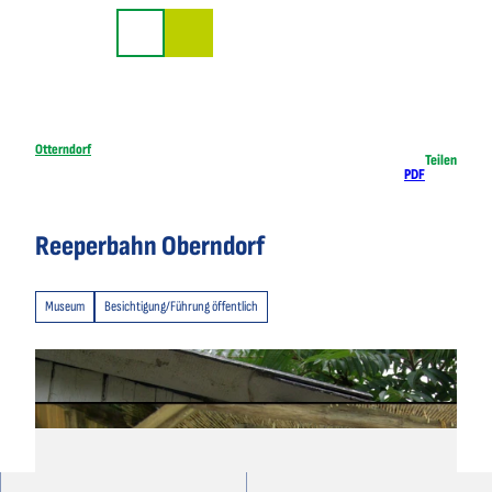
Z
u
Suche
m
I
n
h
Otterndorf
Teilen
PDF
a
l
t
Reeperbahn Oberndorf
Museum
Besichtigung/Führung öffentlich