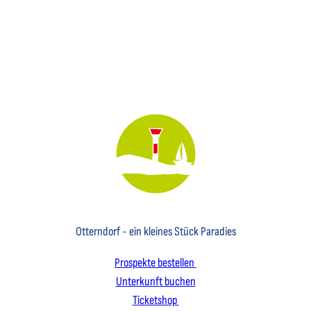
Key Visual des Nordseebades Otterndorf mit dem Leuchtfeuer und einem Segelboot
Otterndorf - ein kleines Stück Paradies
Prospekte bestellen
Unterkunft buchen
Ticketshop