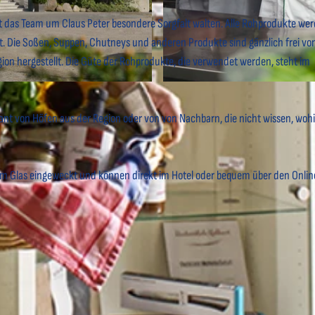
t das Team um Claus Peter besondere Sorgfalt walten. Alle Rohprodukte wer
et. Die Soßen, Suppen, Chutneys und anderen Produkte sind gänzlich frei vo
on hergestellt. Die Güte der Rohprodukte, die verwendet werden, steht im
© Dahmke Photographie |
CC-BY-SA
nt von Höfen aus der Region oder von von Nachbarn, die nicht wissen, woh
im Glas eingeweckt und können direkt im Hotel oder bequem über den Onli