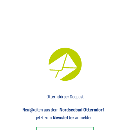
Key Visual für den Newsletter mit einem Brief abgebildet
Otterndörper Seepost
Neuigkeiten aus dem
Nordseebad Otterndorf
-
jetzt zum
Newsletter
anmelden.