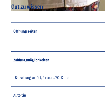
Gut zu wissen
© Peters das Genusshotel Wingst |
CC-BY-SA
Öffnungszeiten
Zahlungsmöglichkeiten
Barzahlung vor Ort, Girocard/EC-Karte
Autor:in