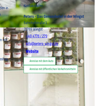
Kontaktdaten
den in
n
Peters - Das Genusshotel in der Wingst
Bahnhofstraße 1
21789
Wingst
+49 4778 / 279
in mit
info@peters-wingst.de
Website
neshop
Anreise mit dem Auto
Anreise mit öffentlichen Verkehrsmitteln