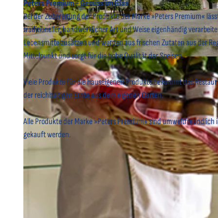
Peters Premium - Genuss im Glas
Bei der Zubereitung der Produkte der Marke »Peters Premium« läss
traditioneller, handwerklicher Art und Weise eigenhändig verarbeit
Lebensmittelzusätzen und werden aus frischen Zutaten aus der Regi
Mittelpunkt und sorgt für die hohe Qualität der Speisen.
© Dahmke Photographie |
CC-BY-SA
Viele Produkte für die hauseigenen Produkte bekommt das Restaura
der reichhaltigen Ernte aus dem eigenen Garten.
Alle Produkte der Marke »Peters Premium« sind umweltfreundlich 
gekauft werden.