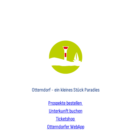
Key Visual des Nordseebades Otterndorf mit dem Leuchtfeuer und einem Segelboot
Otterndorf - ein kleines Stück Paradies
Prospekte bestellen
Unterkunft buchen
Ticketshop
Otterndorfer WebApp