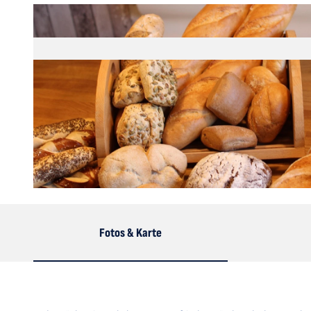
© artemtation, pixabay.com |
CC-BY-SA
Fotos & Karte