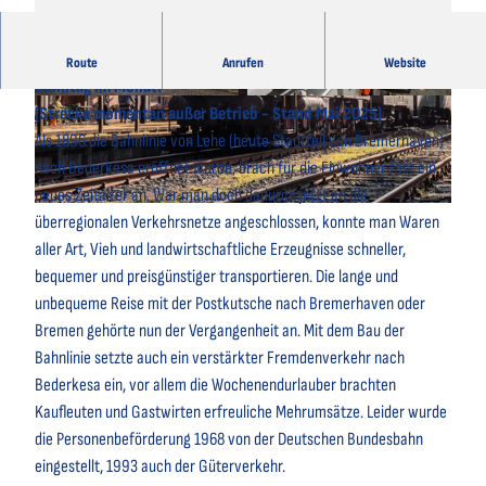
Während der Saison Regelfahrtage am ersten und dritten
Route
Anrufen
Website
Sonntag im Monat.
© Thorsten Ernst |
CC-BY
© Arkadius Rojek |
CC-BY
(Strecke momentan außer Betrieb - Stand Mai 2025)
Als 1896 die Bahnlinie von Lehe (heute Stadtteil von Bremerhaven)
nach Bederkesa eröffnet wurde, brach für die Einwohner fast ein
neues Zeitalter an. War man doch dadurch jetzt an die
© Thorsten Ernst |
CC-BY
überregionalen Verkehrsnetze angeschlossen, konnte man Waren
aller Art, Vieh und landwirtschaftliche Erzeugnisse schneller,
bequemer und preisgünstiger transportieren. Die lange und
unbequeme Reise mit der Postkutsche nach Bremerhaven oder
Bremen gehörte nun der Vergangenheit an. Mit dem Bau der
Bahnlinie setzte auch ein verstärkter Fremdenverkehr nach
Bederkesa ein, vor allem die Wochenendurlauber brachten
Kaufleuten und Gastwirten erfreuliche Mehrumsätze. Leider wurde
die Personenbeförderung 1968 von der Deutschen Bundesbahn
eingestellt, 1993 auch der Güterverkehr.