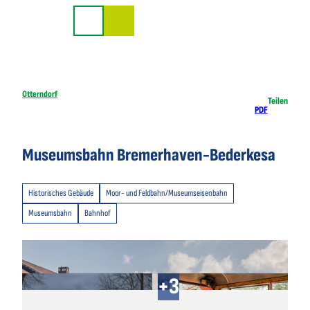
Z
u
Suche
m
I
n
h
Otterndorf
Teilen
PDF
a
l
t
Museumsbahn Bremerhaven-Bederkesa
Historisches Gebäude
Moor- und Feldbahn/Museumseisenbahn
Museumsbahn
Bahnhof