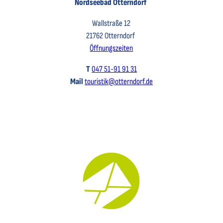
Nordseebad Otterndorf
Wallstraße 12
21762 Otterndorf
Öffnungszeiten
T
047 51-91 91 31
Mail
touristik@otterndorf.de
Key Visual für den Newsletter mit einem Brief abgebildet