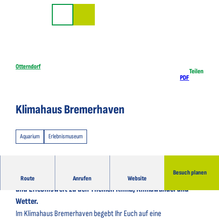
Z
u
Suche
m
I
n
h
Otterndorf
Teilen
PDF
a
l
t
Klimahaus Bremerhaven
Aquarium
Erlebnismuseum
Besuch planen
Das Klimahaus Bremerhaven ist eine einzigartige Wissens-
Route
Anrufen
Website
und Erlebniswelt zu den Themen Klima, Klimawandel und
Wetter.
Im Klimahaus Bremerhaven begebt Ihr Euch auf eine