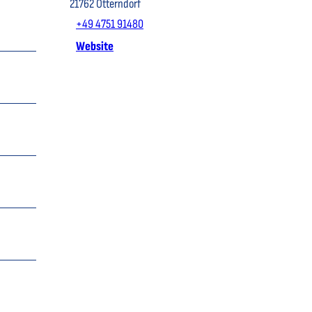
21762
Otterndorf
+49 4751 91480
Website