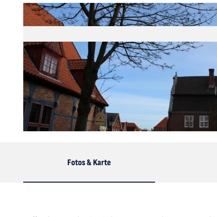
© Julia Heuer |
CC-BY-SA
Fotos & Karte