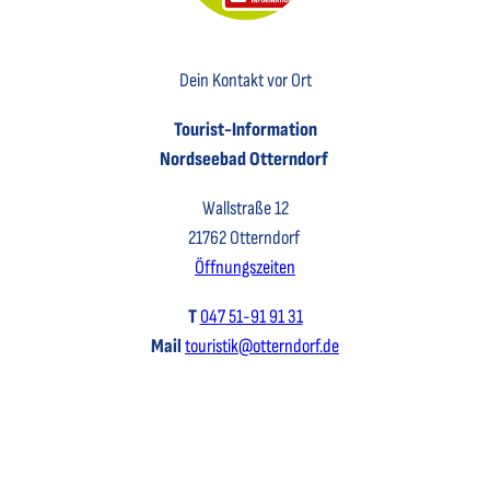
Key Visual der Tourist-Information Otterndorf
Dein Kontakt vor Ort
Tourist-Information
Nordseebad Otterndorf
Wallstraße 12
21762 Otterndorf
Öffnungszeiten
T
047 51-91 91 31
Mail
touristik@otterndorf.de