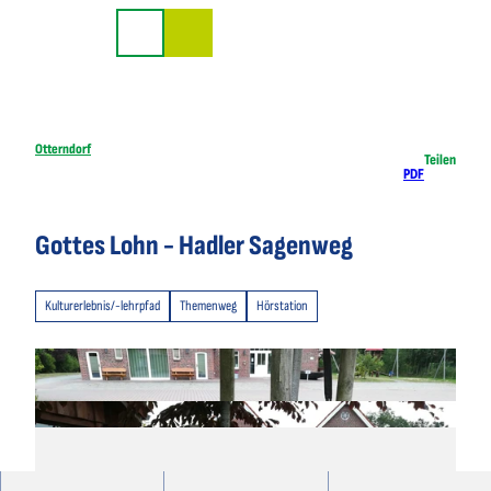
Z
u
Suche
m
I
n
h
Otterndorf
Teilen
PDF
a
l
t
Gottes Lohn - Hadler Sagenweg
Kulturerlebnis/-lehrpfad
Themenweg
Hörstation