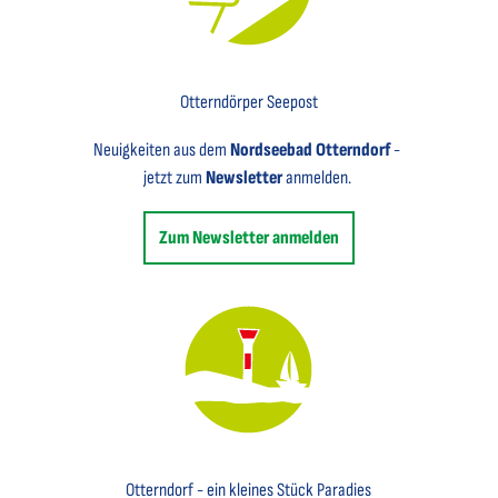
Key Visual für den Newsletter mit einem Brief abgebildet
Otterndörper Seepost
Neuigkeiten aus dem
Nordseebad Otterndorf
-
jetzt zum
Newsletter
anmelden.
Zum Newsletter anmelden
Key Visual des Nordseebades Otterndorf mit dem Leuchtfeuer und einem Segelboot
Otterndorf - ein kleines Stück Paradies