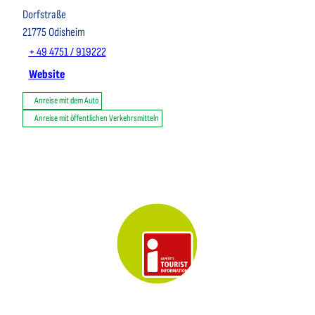
Dorfstraße
21775
Odisheim
+ 49 4751 / 919222
Website
Anreise mit dem Auto
Anreise mit öffentlichen Verkehrsmitteln
Key Visual der Tourist-Information Otterndorf