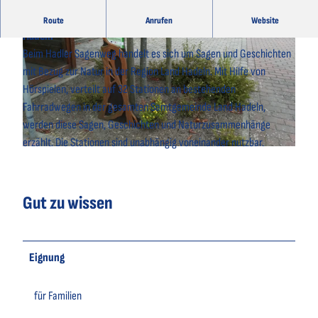
Ein märchenhafter Sagenweg quer durch das schöne Land
Route
Anrufen
Website
Hadeln
Beim Hadler Sagenweg handelt es sich um Sagen und Geschichten
mit Bezug zur Natur in der Region Land Hadeln. Mit Hilfe von
Hörspielen, verteilt auf 32 Stationen an bestehenden
Fahrradwegen in der gesamten Samtgemeinde Land Hadeln,
© A. Brüning |
CC-BY
werden diese Sagen, Geschichten und Naturzusammenhänge
erzählt. Die Stationen sind unabhängig voneinander nutzbar.
© A. Brüning |
CC-BY
Gut zu wissen
Eignung
für Familien