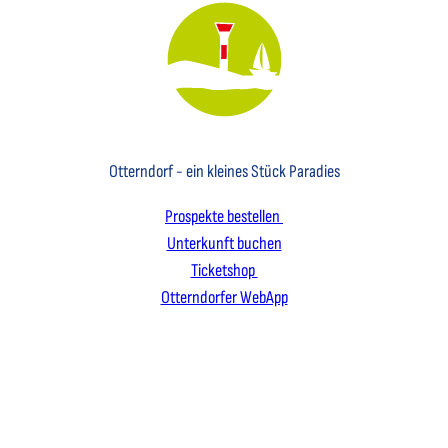
Key Visual des Nordseebades Otterndorf mit dem Leuchtfeuer und einem Segelboot
Otterndorf - ein kleines Stück Paradies
Prospekte bestellen
Unterkunft buchen
Ticketshop
Otterndorfer WebApp
I
F
L
n
a
i
s
c
n
t
e
k