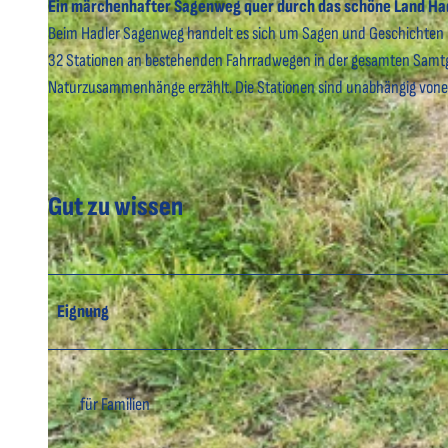
Ein märchenhafter Sagenweg quer durch das schöne Land Ha
Beim Hadler Sagenweg handelt es sich um Sagen und Geschichten mit
32 Stationen an bestehenden Fahrradwegen in der gesamten Samt
Naturzusammenhänge erzählt. Die Stationen sind unabhängig vone
Gut zu wissen
Eignung
für Familien