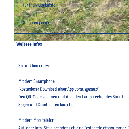
für Individualgäste
© A. Brüning |
CC-BY
Senioren geeignet
Weitere Infos
© A. Brüning |
CC-BY
So funktioniert es:
Mit dem Smartphone
(kostenloser Download einer App vorausgesetzt):
Den QR-Code scannen und über den Lautsprecher des Smartph
Sagen und Geschichten lauschen.
Mit dem Mobiltelefon:
Auf jeder Info-Stele befindet sich eine Festnetztelefonnummer. 