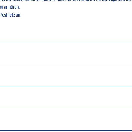
on anhören.
 Festnetz an.