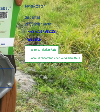
Kontaktdaten
eilt auf
Siedenteil
21775
Ihlienworth
+ 49 4751 / 919222
Website
Anreise mit dem Auto
Anreise mit öffentlichen Verkehrsmitteln