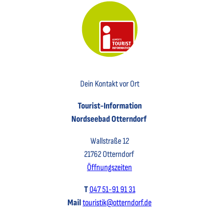
Key Visual der Tourist-Information Otterndorf
Dein Kontakt vor Ort
Tourist-Information
Nordseebad Otterndorf
Wallstraße 12
21762 Otterndorf
Öffnungszeiten
T
047 51-91 91 31
Mail
touristik@otterndorf.de