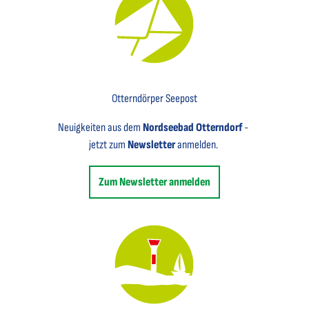
Key Visual für den Newsletter mit einem Brief abgebildet
Otterndörper Seepost
Neuigkeiten aus dem
Nordseebad Otterndorf
-
jetzt zum
Newsletter
anmelden.
Zum Newsletter anmelden
Key Visual des Nordseebades Otterndorf mit dem Leuchtfeuer und einem Segelboot