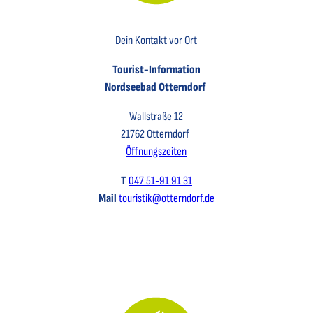
Key Visual der Tourist-Information Otterndorf
Dein Kontakt vor Ort
Tourist-Information
Nordseebad Otterndorf
Wallstraße 12
21762 Otterndorf
Öffnungszeiten
T
047 51-91 91 31
Mail
touristik@otterndorf.de