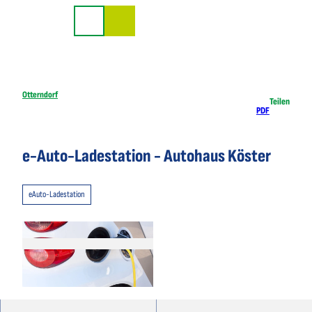
Z
u
Suche
m
I
n
h
Otterndorf
Teilen
PDF
a
l
t
e-Auto-Ladestation - Autohaus Köster
eAuto-Ladestation
© Stux, pixabay.com |
CC-BY-SA