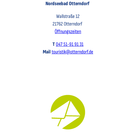
Nordseebad Otterndorf
Wallstraße 12
21762 Otterndorf
Öffnungszeiten
T
047 51-91 91 31
Mail
touristik@otterndorf.de
Key Visual für den Newsletter mit einem Brief abgebildet