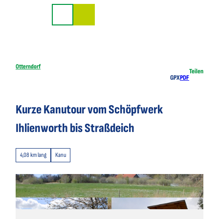
Z
u
Suche
m
I
n
h
Otterndorf
Teilen
GPX
PDF
a
l
t
Kurze Kanutour vom Schöpfwerk
Ihlienworth bis Straßdeich
4,08 km lang
Kanu