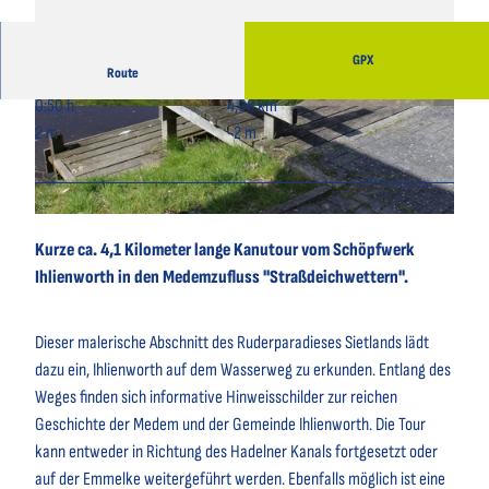
GPX
Route
0:50 h
4,08 km
© A. Brüning, Tourist-Information Wingst |
© A.Brüning, Tourist-Information Wingst |
CC-BY
CC-BY
2 m
-2 m
© A. Brüning, Tourist-Information Wingst |
CC-BY
Kurze ca. 4,1 Kilometer lange Kanutour vom Schöpfwerk
Ihlienworth in den Medemzufluss "Straßdeichwettern".
Dieser malerische Abschnitt des Ruderparadieses Sietlands lädt
dazu ein, Ihlienworth auf dem Wasserweg zu erkunden. Entlang des
Weges finden sich informative Hinweisschilder zur reichen
Geschichte der Medem und der Gemeinde Ihlienworth. Die Tour
kann entweder in Richtung des Hadelner Kanals fortgesetzt oder
auf der Emmelke weitergeführt werden. Ebenfalls möglich ist eine