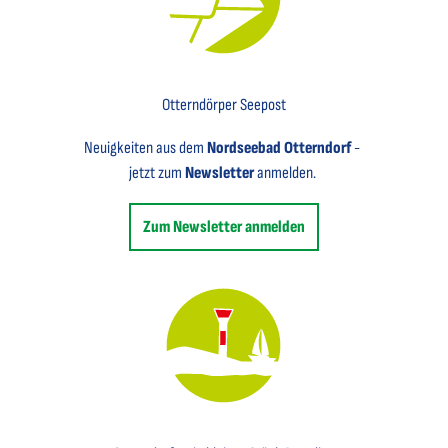
Key Visual für den Newsletter mit einem Brief abgebildet
Otterndörper Seepost
Neuigkeiten aus dem
Nordseebad Otterndorf
-
jetzt zum
Newsletter
anmelden.
Zum Newsletter anmelden
Key Visual des Nordseebades Otterndorf mit dem Leuchtfeuer und einem Segelboot