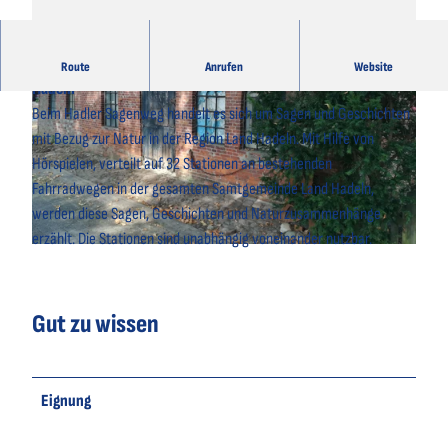
Ein märchenhafter Sagenweg quer durch das schöne Land
Route
Anrufen
Website
Hadeln
Beim Hadler Sagenweg handelt es sich um Sagen und Geschichten
mit Bezug zur Natur in der Region Land Hadeln. Mit Hilfe von
Hörspielen, verteilt auf 32 Stationen an bestehenden
Fahrradwegen in der gesamten Samtgemeinde Land Hadeln,
© A. Brüning |
CC-BY
werden diese Sagen, Geschichten und Naturzusammenhänge
erzählt. Die Stationen sind unabhängig voneinander nutzbar.
© A. Brüning |
CC-BY
Gut zu wissen
Eignung