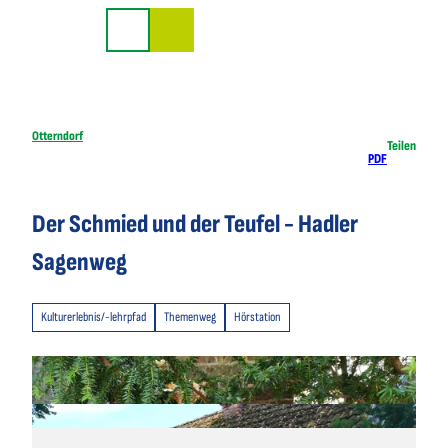
Z
u
Suche
m
I
n
h
Otterndorf
Teilen
PDF
a
l
t
Der Schmied und der Teufel - Hadler
Sagenweg
Kulturerlebnis/-lehrpfad
Themenweg
Hörstation