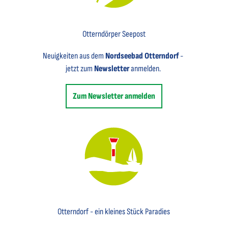
Key Visual für den Newsletter mit einem Brief abgebildet
Otterndörper Seepost
Neuigkeiten aus dem
Nordseebad Otterndorf
-
jetzt zum
Newsletter
anmelden.
Zum Newsletter anmelden
Key Visual des Nordseebades Otterndorf mit dem Leuchtfeuer und einem Segelboot
Otterndorf - ein kleines Stück Paradies