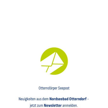
Key Visual für den Newsletter mit einem Brief abgebildet
Otterndörper Seepost
Neuigkeiten aus dem
Nordseebad Otterndorf
-
jetzt zum
Newsletter
anmelden.