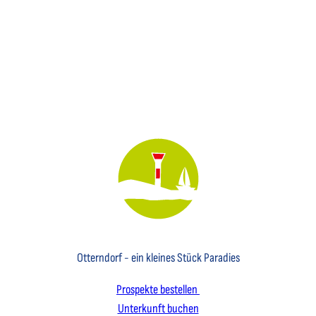
Key Visual des Nordseebades Otterndorf mit dem Leuchtfeuer und einem Segelboot
Otterndorf - ein kleines Stück Paradies
Prospekte bestellen
Unterkunft buchen