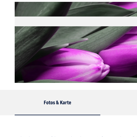
© corinaselberg, pixabay.com |
CC-BY-SA
Fotos & Karte