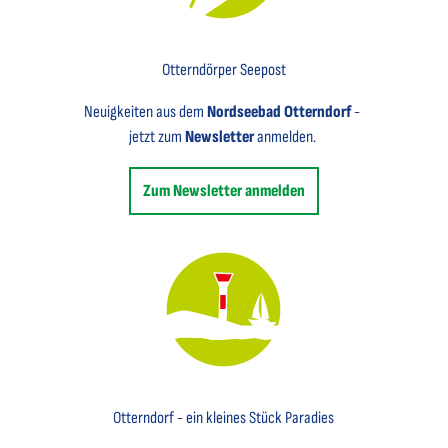
Key Visual für den Newsletter mit einem Brief abgebildet
Otterndörper Seepost
Neuigkeiten aus dem
Nordseebad Otterndorf
-
jetzt zum
Newsletter
anmelden.
Zum Newsletter anmelden
Key Visual des Nordseebades Otterndorf mit dem Leuchtfeuer und einem Segelboot
Otterndorf - ein kleines Stück Paradies