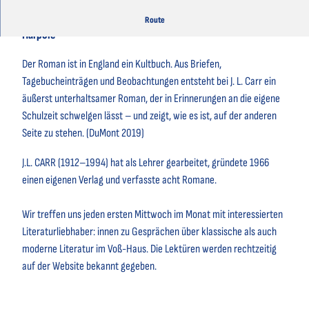
Lesekreis | J. L. Carr: Die Lehren des Schuldirektors George
Route
Harpole
Der Roman ist in England ein Kultbuch. Aus Briefen,
Tagebucheinträgen und Beobachtungen entsteht bei J. L. Carr ein
äußerst unterhaltsamer Roman, der in Erinnerungen an die eigene
Schulzeit schwelgen lässt – und zeigt, wie es ist, auf der anderen
Seite zu stehen. (DuMont 2019)
J.L. CARR (1912–1994) hat als Lehrer gearbeitet, gründete 1966
einen eigenen Verlag und verfasste acht Romane.
Wir treffen uns jeden ersten Mittwoch im Monat mit interessierten
Literaturliebhaber: innen zu Gesprächen über klassische als auch
moderne Literatur im Voß-Haus. Die Lektüren werden rechtzeitig
auf der Website bekannt gegeben.