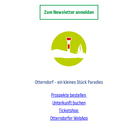
Zum Newsletter anmelden
Key Visual des Nordseebades Otterndorf mit dem Leuchtfeuer und einem Segelboot
Otterndorf - ein kleines Stück Paradies
Prospekte bestellen
Unterkunft buchen
Ticketshop
Otterndorfer WebApp
I
F
L