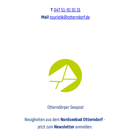
T
047 51-91 91 31
Mail
touristik@otterndorf.de
Key Visual für den Newsletter mit einem Brief abgebildet
Otterndörper Seepost
Neuigkeiten aus dem
Nordseebad Otterndorf
-
jetzt zum
Newsletter
anmelden.