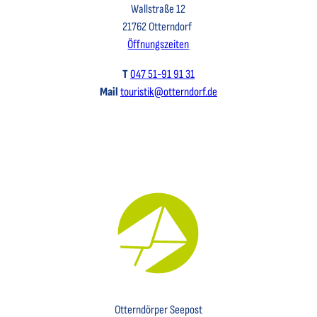
Wallstraße 12
21762 Otterndorf
Öffnungszeiten
T
047 51-91 91 31
Mail
touristik@otterndorf.de
Key Visual für den Newsletter mit einem Brief abgebildet
Otterndörper Seepost