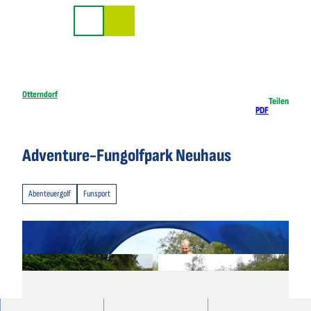
Z
u
Suche
m
I
n
h
Otterndorf
Teilen
PDF
a
l
t
Adventure-Fungolfpark Neuhaus
Abenteuergolf
Funsport