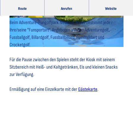
Der Spielspaß für die ganze Familie - 6 Spielsysteme auf einer
Route
Anrufen
Website
Anlage.
© Stefan Eichsteller |
CC0
© Stefan Eichsteller |
CC0
Beim Adventure-Fungolfpark Neuhaus findet bestimmt jede:r
ihre/seine "Funsportart". Angeboten werden Adventuregolf,
Fussballgolf, Billardgolf, Fussballbillard, Fussballdart und
Crocketgolf.
© Stefan Eichsteller |
CC0
Für die Pause zwischen den Spielen steht der Kiosk mit seinem
Sitzbereich mit Heiß- und Kaltgetränken, Eis und kleinen Snacks
zur Verfügung.
Ermäßigung auf eine Einzelkarte mit der
Gästekarte
.