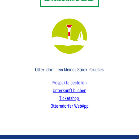
Key Visual des Nordseebades Otterndorf mit dem Leuchtfeuer und einem Segelboot
Otterndorf - ein kleines Stück Paradies
Prospekte bestellen
Unterkunft buchen
Ticketshop
Otterndorfer WebApp
I
F
L
n
a
i