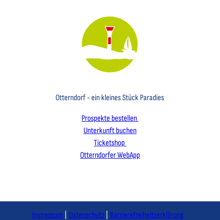
Key Visual des Nordseebades Otterndorf mit dem Leuchtfeuer und einem Segelboot
Otterndorf - ein kleines Stück Paradies
Prospekte bestellen
Unterkunft buchen
Ticketshop
Otterndorfer WebApp
I
F
L
n
a
i
s
c
n
Impressum
Datenschutz
Barrierefreiheitserklärung