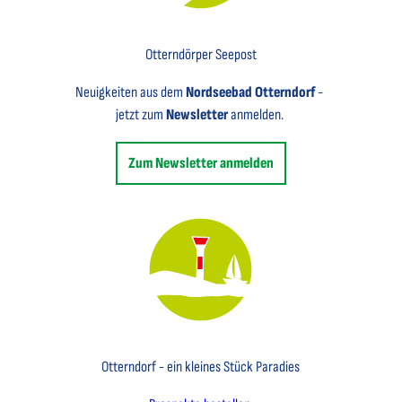
Key Visual für den Newsletter mit einem Brief abgebildet
Otterndörper Seepost
Neuigkeiten aus dem
Nordseebad Otterndorf
-
jetzt zum
Newsletter
anmelden.
Zum Newsletter anmelden
Key Visual des Nordseebades Otterndorf mit dem Leuchtfeuer und einem Segelboot
Otterndorf - ein kleines Stück Paradies