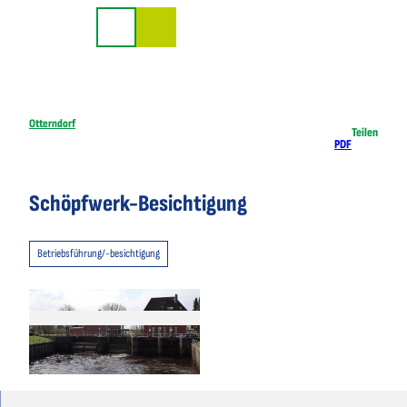
Z
u
Suche
m
I
n
h
Otterndorf
Teilen
PDF
a
l
t
Schöpfwerk-Besichtigung
Betriebsführung/-besichtigung
© Nordseebad Otterndorf |
CC-BY-SA