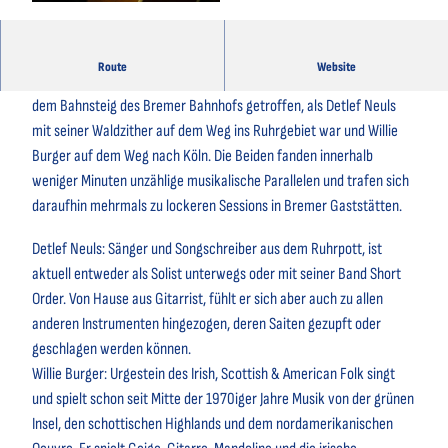
© jameslee, pixabay.com |
CC-BY-SA
Route
Website
Das Duo Track Connection hat sich vor einigen Jahren zufällig auf
dem Bahnsteig des Bremer Bahnhofs getroffen, als Detlef Neuls
mit seiner Waldzither auf dem Weg ins Ruhrgebiet war und Willie
Burger auf dem Weg nach Köln. Die Beiden fanden innerhalb
weniger Minuten unzählige musikalische Parallelen und trafen sich
daraufhin mehrmals zu lockeren Sessions in Bremer Gaststätten.
Detlef Neuls: Sänger und Songschreiber aus dem Ruhrpott, ist
aktuell entweder als Solist unterwegs oder mit seiner Band Short
Order. Von Hause aus Gitarrist, fühlt er sich aber auch zu allen
anderen Instrumenten hingezogen, deren Saiten gezupft oder
geschlagen werden können.
Willie Burger: Urgestein des Irish, Scottish & American Folk singt
und spielt schon seit Mitte der 1970iger Jahre Musik von der grünen
Insel, den schottischen Highlands und dem nordamerikanischen