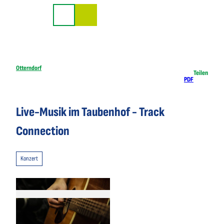
Z
u
Suche
m
I
n
h
Otterndorf
Teilen
PDF
a
l
t
Live-Musik im Taubenhof - Track
Connection
Konzert