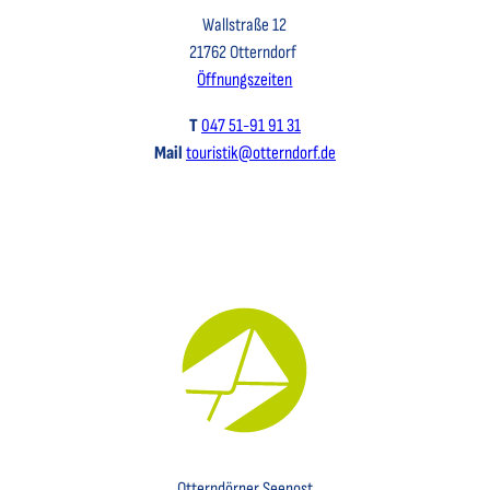
Wallstraße 12
21762 Otterndorf
Öffnungszeiten
T
047 51-91 91 31
Mail
touristik@otterndorf.de
Key Visual für den Newsletter mit einem Brief abgebildet
Otterndörper Seepost