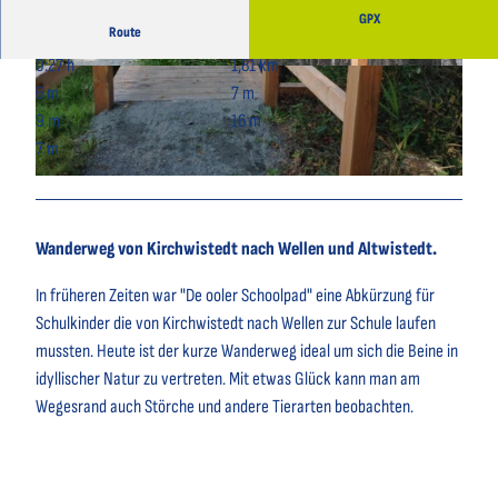
GPX
Route
0:27 h
1,81 km
© Claudia Butzkies, Gemeinde Beverstedt |
© Claudia Butzkies, Gemeinde Beverstedt |
CC-BY-SA
CC-BY-SA
6 m
7 m
9 m
16 m
7 m
© Claudia Butzkies; Gemeinde Beverstedt |
CC-BY-SA
Wanderweg von Kirchwistedt nach Wellen und Altwistedt.
In früheren Zeiten war "De ooler Schoolpad" eine Abkürzung für
Schulkinder die von Kirchwistedt nach Wellen zur Schule laufen
mussten. Heute ist der kurze Wanderweg ideal um sich die Beine in
idyllischer Natur zu vertreten. Mit etwas Glück kann man am
Wegesrand auch Störche und andere Tierarten beobachten.