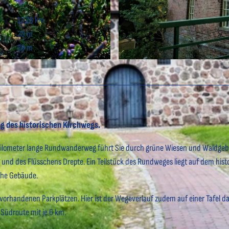
12,28 km
20 m
26 m
© Florian Trykowski, Cuxland Tourismus, Fotograf Flori
 des historischen Kirchwegs.
Kilometer lange Rundwanderweg führt Sie durch grüne Wiesen und Waldgebi
 und des Flüsschens Drepte. Ein Teilstück des Rundweges liegt auf dem hist
sche Gebäude.
rhandenen Parkplätzen. Hier ist der Wegeverlauf zudem auf einer Tafel dar
Südroute mit je 6 km.