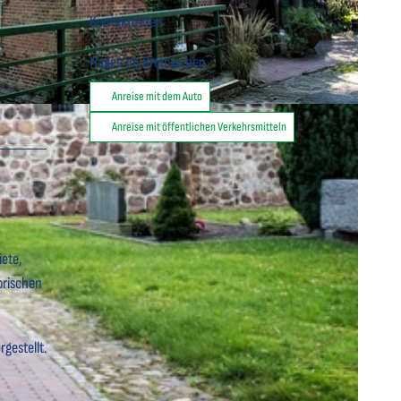
Kontaktdaten
Hagen im Bremischen
Anreise mit dem Auto
an Trykwoski |
CC-BY
Anreise mit öffentlichen Verkehrsmitteln
ete,
orischen
gestellt.