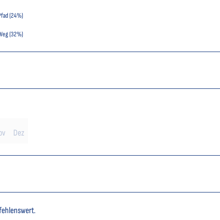
Pfad (24%)
Weg (32%)
ov
Dez
fehlenswert.