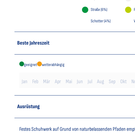
Straße (6%)
Schotter (4%)
Beste Jahreszeit
geeignet
wetterabhängig
Jan
Feb
Mär
Apr
Mai
Jun
Jul
Aug
Sep
Okt
N
Ausrüstung
Festes Schuhwerk auf Grund von naturbelassenden Pfaden emp