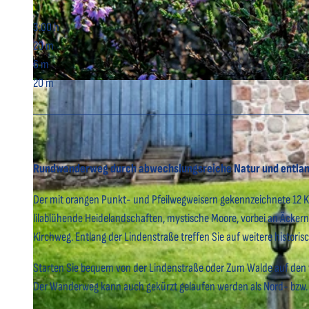
3:00 h
20 m
6 m
20 m
© Florian Trykowski, Cuxland-Tourismus, Fotograf Florian Trykowski |
CC-BY
Rundwanderweg durch abwechslungsreiche Natur und entlang
Der mit orangen Punkt- und Pfeilwegweisern gekennzeichnete 12 
lilablühende Heidelandschaften, mystische Moore, vorbei an Äckern
Kirchweg. Entlang der Lindenstraße treffen Sie auf weitere histori
Starten Sie bequem von der Lindenstraße oder Zum Walde auf den vo
Der Wanderweg kann auch gekürzt gelaufen werden als Nord- bzw. 