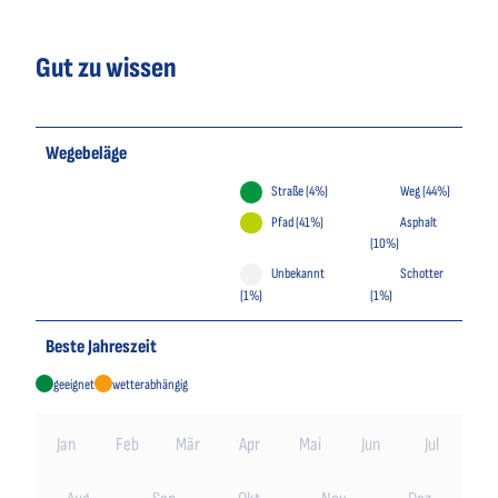
Gut zu wissen
Wegebeläge
Straße (4%)
Weg (44%)
Pfad (41%)
Asphalt
(10%)
Unbekannt
Schotter
(1%)
(1%)
Beste Jahreszeit
geeignet
wetterabhängig
Jan
Feb
Mär
Apr
Mai
Jun
Jul