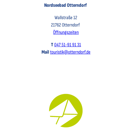
Nordseebad Otterndorf
Wallstraße 12
21762 Otterndorf
Öffnungszeiten
T
047 51-91 91 31
Mail
touristik@otterndorf.de
Key Visual für den Newsletter mit einem Brief abgebildet