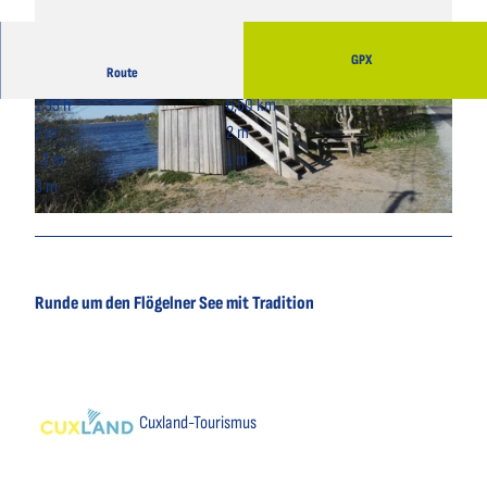
GPX
Route
1:35 h
6,50 km
© Angela Pannek, Cuxland-Tourismus |
© Angela Pannek, Cuxland-Tourismus |
CC-BY
CC-BY
2 m
2 m
-2 m
1 m
3 m
© Angela Pannek, Cuxland-Tourismus |
CC-BY
Runde um den Flögelner See mit Tradition
Cuxland-Tourismus