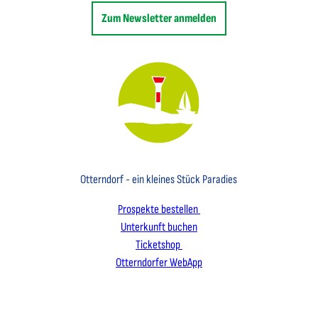
Zum Newsletter anmelden
Key Visual des Nordseebades Otterndorf mit dem Leuchtfeuer und einem Segelboot
Otterndorf - ein kleines Stück Paradies
Prospekte bestellen
Unterkunft buchen
Ticketshop
Otterndorfer WebApp
I
F
L