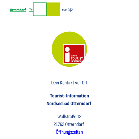
Z
Otterndorf
Tets Level 2 (1)
Test Level 3 (2)
u
Suche
m
I
n
h
a
l
t
Key Visual der Tourist-Information Otterndorf
Dein Kontakt vor Ort
Tourist-Information
Nordseebad Otterndorf
Wallstraße 12
21762 Otterndorf
Öffnungszeiten