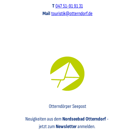
T
047 51-91 91 31
Mail
touristik@otterndorf.de
Key Visual für den Newsletter mit einem Brief abgebildet
Otterndörper Seepost
Neuigkeiten aus dem
Nordseebad Otterndorf
-
jetzt zum
Newsletter
anmelden.