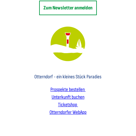
Zum Newsletter anmelden
Key Visual des Nordseebades Otterndorf mit dem Leuchtfeuer und einem Segelboot
Otterndorf - ein kleines Stück Paradies
Prospekte bestellen
Unterkunft buchen
Ticketshop
Otterndorfer WebApp
I
F
L