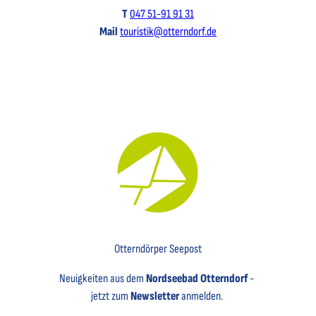
T
047 51-91 91 31
Mail
touristik@otterndorf.de
Key Visual für den Newsletter mit einem Brief abgebildet
Otterndörper Seepost
Neuigkeiten aus dem
Nordseebad Otterndorf
-
jetzt zum
Newsletter
anmelden.