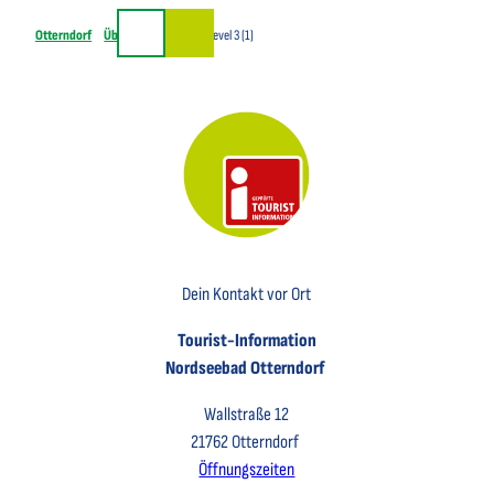
Z
Otterndorf
Übernachten
Test Level 3 (1)
u
Suche
m
I
n
h
a
l
t
Key Visual der Tourist-Information Otterndorf
Dein Kontakt vor Ort
Tourist-Information
Nordseebad Otterndorf
Wallstraße 12
21762 Otterndorf
Öffnungszeiten