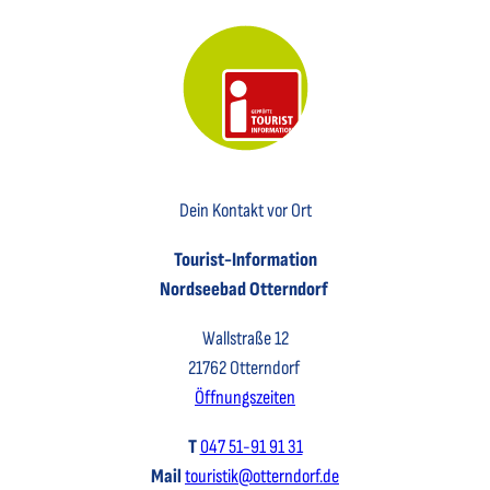
Key Visual der Tourist-Information Otterndorf
Dein Kontakt vor Ort
Tourist-Information
Nordseebad Otterndorf
Wallstraße 12
21762 Otterndorf
Öffnungszeiten
T
047 51-91 91 31
Mail
touristik@otterndorf.de