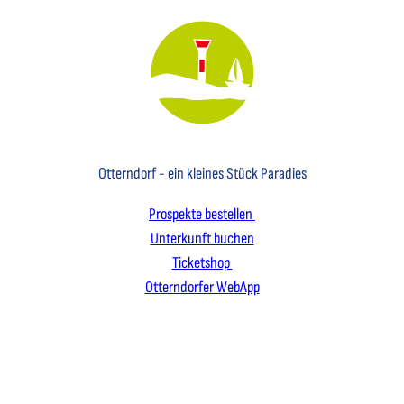
Key Visual des Nordseebades Otterndorf mit dem Leuchtfeuer und einem Segelboot
Otterndorf - ein kleines Stück Paradies
Prospekte bestellen
Unterkunft buchen
Ticketshop
Otterndorfer WebApp
I
F
L
n
a
i
s
c
n