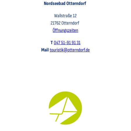
Nordseebad Otterndorf
Wallstraße 12
21762 Otterndorf
Öffnungszeiten
T
047 51-91 91 31
Mail
touristik@otterndorf.de
Key Visual für den Newsletter mit einem Brief abgebildet