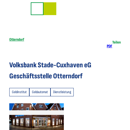
Z
u
Suche
m
I
n
h
Otterndorf
Teilen
PDF
a
l
t
Volksbank Stade-Cuxhaven eG
Geschäftsstelle Otterndorf
Geldinstitut
Geldautomat
Dienstleistung