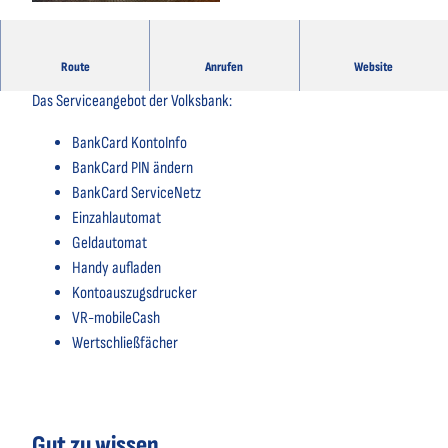
© Volksbank Stade-Cuxhaven eG |
CC-BY-NC-ND
Route
Anrufen
Website
Willkommen bei der Volksbank Stade-Cuxhaven eG
Das Serviceangebot der Volksbank:
BankCard KontoInfo
BankCard PIN ändern
BankCard ServiceNetz
Einzahlautomat
Geldautomat
Handy aufladen
Kontoauszugsdrucker
VR-mobileCash
Wertschließfächer
Gut zu wissen