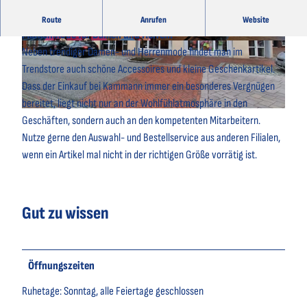
Der Trendstore vom Modehaus Kammann bietet auf 200 m²
Route
Anrufen
Website
Markenmode für Damen und Herren.
© Modehaus Kammann |
CC-BY-SA
© Modehaus Kammann |
CC-BY-SA
Neben trendiger Damen- und Herrenmode findet man im
Trendstore auch schöne Accessoires und kleine Geschenkartikel.
Dass der Einkauf bei Kammann immer ein besonderes Vergnügen
bereitet, liegt nicht nur an der Wohlfühlatmosphäre in den
© Modehaus Kammann |
CC-BY-SA
Geschäften, sondern auch an den kompetenten Mitarbeitern.
Nutze gerne den Auswahl- und Bestellservice aus anderen Filialen,
wenn ein Artikel mal nicht in der richtigen Größe vorrätig ist.
Gut zu wissen
Öffnungszeiten
Ruhetage: Sonntag, alle Feiertage geschlossen